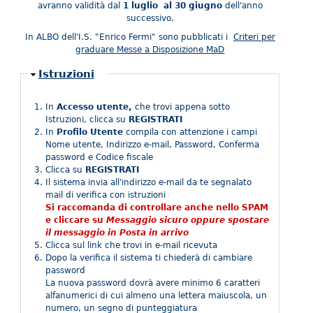
avranno validità dal
1 luglio
al 30 giugno
dell'anno
successivo.
In ALBO dell'I.S. "Enrico Fermi" sono pubblicati i
Criteri per
graduare Messe a Disposizione MaD
Nascondi
Istruzioni
​In
Accesso utente,
che trovi appena sotto
Istruzioni, clicca su
REGISTRATI
In
Profilo Utente
compila con attenzione i campi
Nome utente, Indirizzo e-mail, Password, Conferma
password e Codice fiscale
Clicca su
REGISTRATI
Il sistema invia all'indirizzo e-mail da te segnalato
mail di verifica con istruzioni
Si raccomanda di controllare anche nello SPAM
e cliccare su
Messaggio sicuro oppure spostare
il messaggio in Posta in arrivo
Clicca sul link che trovi in e-mail ricevuta
Dopo la verifica il sistema ti chiederà di cambiare
password
La nuova password dovrà avere minimo 6 caratteri
alfanumerici di cui almeno una lettera maiuscola, un
numero, un segno di punteggiatura