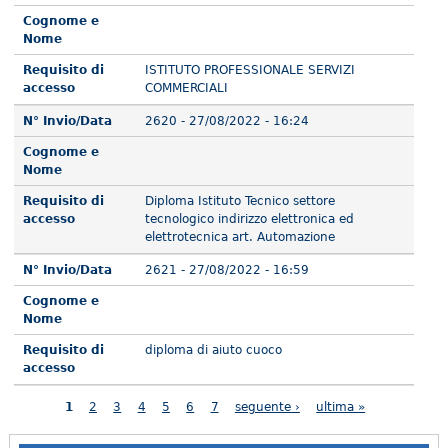
Cognome e
Nome
Requisito di
ISTITUTO PROFESSIONALE SERVIZI
accesso
COMMERCIALI
N° Invio/Data
2620 - 27/08/2022 - 16:24
Cognome e
Nome
Requisito di
Diploma Istituto Tecnico settore
accesso
tecnologico indirizzo elettronica ed
elettrotecnica art. Automazione
N° Invio/Data
2621 - 27/08/2022 - 16:59
Cognome e
Nome
Requisito di
diploma di aiuto cuoco
accesso
Pagine
1
2
3
4
5
6
7
seguente ›
ultima »