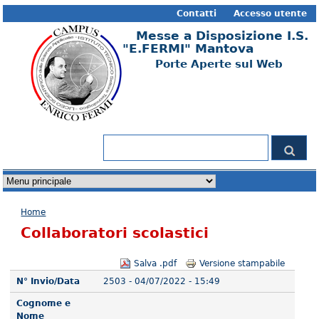
Contatti
Accesso utente
Messe a Disposizione I.S.
"E.FERMI" Mantova
Porte Aperte sul Web
Form di ricerca
Cerca
Tu sei qui
Home
Collaboratori scolastici
Salva .pdf
Versione stampabile
N° Invio/Data
2503 - 04/07/2022 - 15:49
Cognome e
Nome