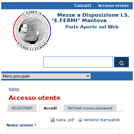
Contatti
Accesso utente
Messe a Disposizione I.S.
"E.FERMI" Mantova
Porte Aperte sul Web
Form di ricerca
Cerca
Tu sei qui
Home
Accesso utente
REGISTRATI
Accedi
(scheda attiva)
Richiedi nuova password
Schede primarie
Salva .pdf
Versione stampabile
Nome utente
*