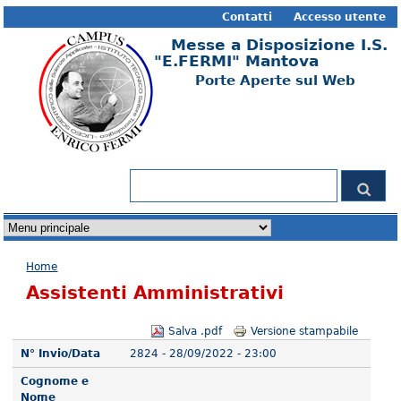
Contatti
Accesso utente
Messe a Disposizione I.S.
"E.FERMI" Mantova
Porte Aperte sul Web
Form di ricerca
Cerca
Tu sei qui
Home
Assistenti Amministrativi
Salva .pdf
Versione stampabile
N° Invio/Data
2824 - 28/09/2022 - 23:00
Cognome e
Nome