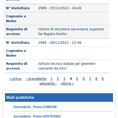
N° Invio/Data
2989 - 25/11/2022 - 16:46
Cognome e
Nome
Requisito di
Istituto di istruzione secondaria superiore
accesso
De Rogatis-Fioritto
N° Invio/Data
2996 - 28/11/2022 - 22:36
Cognome e
Nome
Requisito di
Istituto tecnico statale per geometri
accesso
Leonardo da Vinci
Pagine
« prima
‹ precedente
1
2
3
4
5
6
7
8
9
seguente ›
ultima »
MaD pubbliche
Secondaria - Posto COMUNE
Secondaria - Posto SOSTEGNO