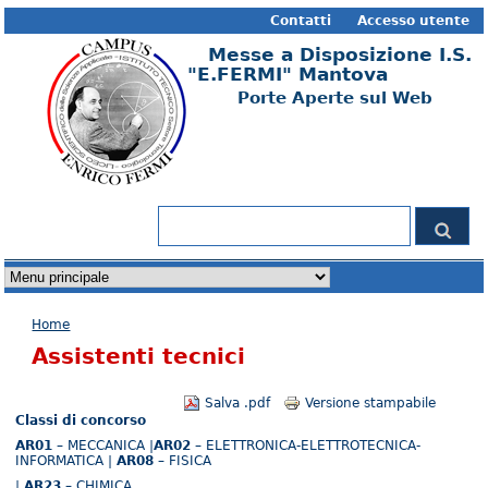
Contatti
Accesso utente
Messe a Disposizione I.S.
"E.FERMI" Mantova
Porte Aperte sul Web
Form di ricerca
Cerca
Tu sei qui
Home
Assistenti tecnici
Salva .pdf
Versione stampabile
Classi di concorso
AR01
– MECCANICA |
AR02
– ELETTRONICA-ELETTROTECNICA-
INFORMATICA |
AR08
– FISICA
|
AR23
– CHIMICA