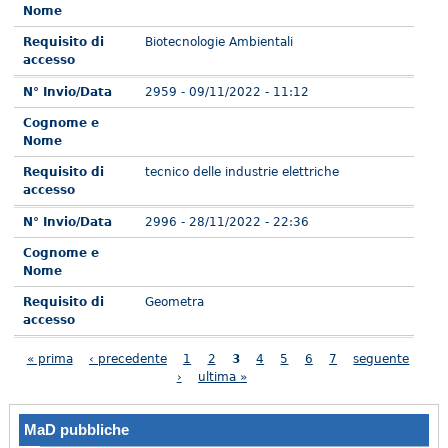
Nome
Requisito di
Biotecnologie Ambientali
accesso
N° Invio/Data
2959 - 09/11/2022 - 11:12
Cognome e
Nome
Requisito di
tecnico delle industrie elettriche
accesso
N° Invio/Data
2996 - 28/11/2022 - 22:36
Cognome e
Nome
Requisito di
Geometra
accesso
Pagine
« prima
‹ precedente
1
2
3
4
5
6
7
seguente
›
ultima »
MaD pubbliche