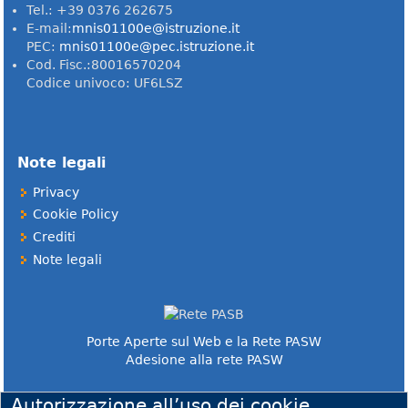
Tel.: +39 0376 262675
E-mail:
mnis01100e@istruzione.it
PEC:
mnis01100e@pec.istruzione.it
Cod. Fisc.:80016570204
Codice univoco: UF6LSZ
Note legali
Privacy
Cookie Policy
Crediti
Note legali
Porte Aperte sul Web e la Rete PASW
Adesione alla rete PASW
Autorizzazione all’uso dei cookie