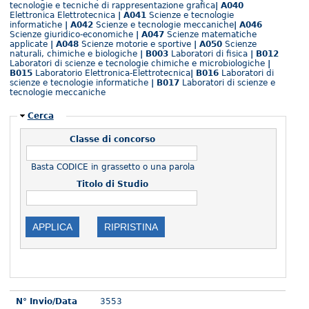
tecnologie e tecniche di rappresentazione grafica
| A040
Elettronica Elettrotecnica
| A041
Scienze e tecnologie
informatiche
| A042
Scienze e tecnologie meccaniche
| A046
Scienze giuridico-economiche
| A047
Scienze matematiche
applicate
| A048
Scienze motorie e sportive
| A050
Scienze
naturali, chimiche e biologiche
| B003
Laboratori di fisica
| B012
Laboratori di scienze e tecnologie chimiche e microbiologiche
|
B015
Laboratorio Elettronica-Elettrotecnica
| B016
Laboratori di
scienze e tecnologie informatiche
| B017
Laboratori di scienze e
tecnologie meccaniche
Nascondi
Cerca
Classe di concorso
Basta CODICE in grassetto o una parola
Titolo di Studio
N° Invio/Data
3553