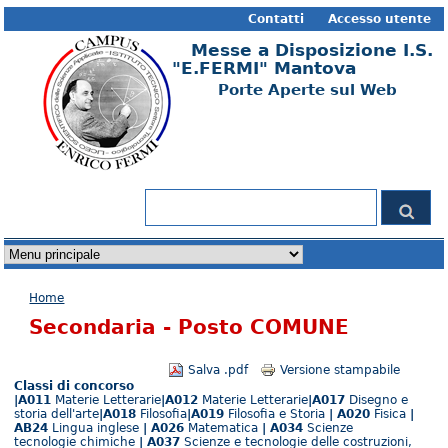
Contatti
Accesso utente
Messe a Disposizione I.S.
"E.FERMI" Mantova
Porte Aperte sul Web
Form di ricerca
Cerca
Tu sei qui
Home
Secondaria - Posto COMUNE
Salva .pdf
Versione stampabile
Classi di concorso
|A011
Materie Letterarie
|A012
Materie Letterarie
|A017
Disegno e
storia dell'arte
|A018
Filosofia
|A019
Filosofia e Storia
| A020
Fisica
|
AB24
Lingua inglese
| A026
Matematica
| A034
Scienze
tecnologie chimiche
| A037
Scienze e tecnologie delle costruzioni,