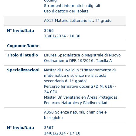
Coding
Strumenti informatici e digitali
Uso didattico dei Tablets
A012 Materie Letterarie Ist. 2° grado
N° Invio/Data
3566
13/01/2024 - 10:30
Cognome/Nome
Titolo di studio
Laurea Specialistica o Magistrale di Nuovo
Ordinamento DPR 19/2016, Tabella A
Specializzazioni
Master di I livello in "L'insegnamento di
matematica e scienze nella scuola
secondaria di 1° grado"
Percorso formativo docenti (D.M. 616) -
24 CFU
Máster Universitario en Áreas Protegidas,
Recursos Naturales y Biodiversidad
A050 Scienze naturali, chimiche e
biologiche
N° Invio/Data
3567
14/01/2024 - 17:10