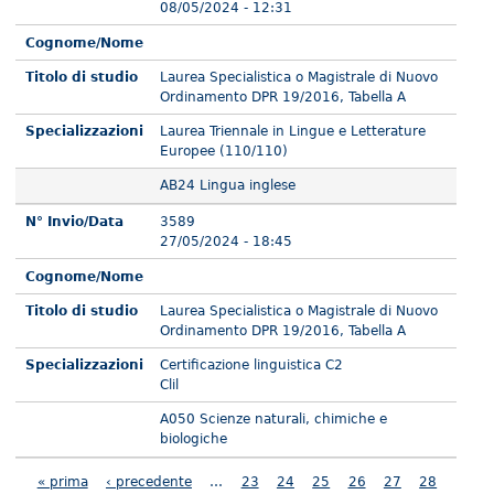
08/05/2024 - 12:31
Cognome/Nome
Titolo di studio
Laurea Specialistica o Magistrale di Nuovo
Ordinamento DPR 19/2016, Tabella A
Specializzazioni
Laurea Triennale in Lingue e Letterature
Europee (110/110)
AB24 Lingua inglese
N° Invio/Data
3589
27/05/2024 - 18:45
Cognome/Nome
Titolo di studio
Laurea Specialistica o Magistrale di Nuovo
Ordinamento DPR 19/2016, Tabella A
Specializzazioni
Certificazione linguistica C2
Clil
A050 Scienze naturali, chimiche e
biologiche
Pagine
« prima
‹ precedente
…
23
24
25
26
27
28