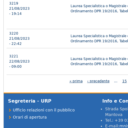
3219
Laurea Specialistica o Magistrale
21/08/2023
Ordinamento DPR 19/2016, Tabel
- 19:14
3220
Laurea Specialistica o Magistrale
21/08/2023
Ordinamento DPR 19/2016, Tabel
- 22:42
3221
Laurea Specialistica o Magistrale
22/08/2023
Ordinamento DPR 19/2016, Tabel
- 09:00
Pagine
« prima
‹ precedente
…
15
Segreteria - URP
Info e Con
Strada Spol
Ufficio relazioni con il pubblico
Mantova
Orari di apertura
Tel.: +39 
E-mail:
mni