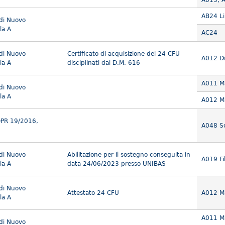
A013; 
AB24 Li
 di Nuovo
la A
AC24
 di Nuovo
Certificato di acquisizione dei 24 CFU
A012 Dis
la A
disciplinati dal D.M. 616
A011 Ma
 di Nuovo
la A
A012 Ma
DPR 19/2016,
A048 Sc
 di Nuovo
Abilitazione per il sostegno conseguita in
A019 Fil
la A
data 24/06/2023 presso UNIBAS
 di Nuovo
Attestato 24 CFU
A012 Ma
la A
A011 Ma
 di Nuovo