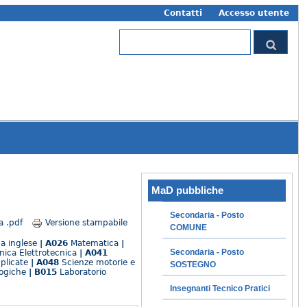
Contatti
Accesso utente
Form di ricerca
Cerca
MaD pubbliche
Secondaria - Posto
a .pdf
Versione stampabile
COMUNE
a inglese
| A026
Matematica
|
Secondaria - Posto
nica Elettrotecnica
| A041
plicate
| A048
Scienze motorie e
SOSTEGNO
logiche
| B015
Laboratorio
Insegnanti Tecnico Pratici