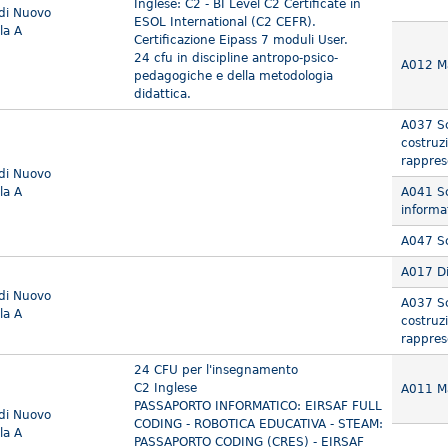
Inglese: C2 - BI Level C2 Certificate in
 di Nuovo
ESOL International (C2 CEFR).
la A
Certificazione Eipass 7 moduli User.
24 cfu in discipline antropo-psico-
A012 Ma
pedagogiche e della metodologia
didattica.
A037 Sc
costruzi
rappres
 di Nuovo
la A
A041 Sc
informa
A047 Sc
A017 Di
 di Nuovo
A037 Sc
la A
costruzi
rappres
24 CFU per l'insegnamento
C2 Inglese
A011 Ma
PASSAPORTO INFORMATICO: EIRSAF FULL
 di Nuovo
CODING - ROBOTICA EDUCATIVA - STEAM:
la A
PASSAPORTO CODING (CRES) - EIRSAF