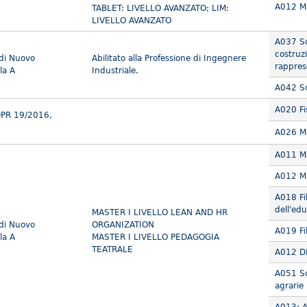
A012 Ma
TABLET: LIVELLO AVANZATO; LIM:
LIVELLO AVANZATO
A037 Sc
costruzi
 di Nuovo
Abilitato alla Professione di Ingegnere
rappres
la A
Industriale.
A042 Sc
A020 Fi
DPR 19/2016,
A026 M
A011 Ma
A012 Ma
A018 Fil
dell'ed
MASTER I LIVELLO LEAN AND HR
 di Nuovo
ORGANIZATION
A019 Fil
la A
MASTER I LIVELLO PEDAGOGIA
TEATRALE
A012 Dis
A051 Sc
agrarie