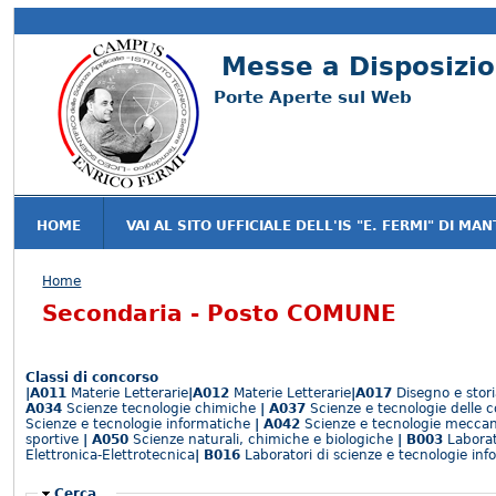
Messe a Disposizio
Porte Aperte sul Web
HOME
VAI AL SITO UFFICIALE DELL'IS "E. FERMI" DI MA
Tu sei qui
Home
Secondaria - Posto COMUNE
Classi di concorso
|A011
Materie Letterarie
|A012
Materie Letterarie
|A017
Disegno e storia
A034
Scienze tecnologie chimiche
| A037
Scienze e tecnologie delle c
Scienze e tecnologie informatiche
| A042
Scienze e tecnologie mecca
sportive
| A050
Scienze naturali, chimiche e biologiche
| B003
Laborat
Elettronica-Elettrotecnica
| B016
Laboratori di scienze e tecnologie in
Nascondi
Cerca