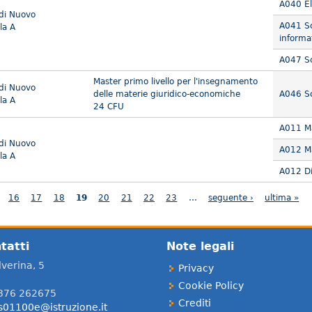
A040 El
 di Nuovo
A041 Sc
la A
informa
A047 Sc
Master primo livello per l'insegnamento
 di Nuovo
delle materie giuridico-economiche
A046 Sc
la A
24 CFU
A011 Ma
 di Nuovo
A012 Ma
la A
A012 Dis
16
17
18
19
20
21
22
23
…
seguente ›
ultima »
tatti
Note legali
verina, 5
Privacy
Cookie Policy
0376 262675
Crediti
s01100e@istruzione.it