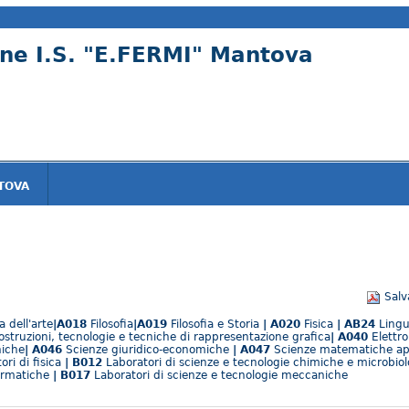
ne I.S. "E.FERMI" Mantova
NTOVA
Salv
 dell'arte
|A018
Filosofia
|A019
Filosofia e Storia
| A020
Fisica
| AB24
Lingu
ostruzioni, tecnologie e tecniche di rappresentazione grafica
| A040
Elettro
niche
| A046
Scienze giuridico-economiche
| A047
Scienze matematiche ap
ori di fisica
| B012
Laboratori di scienze e tecnologie chimiche e microbio
formatiche
| B017
Laboratori di scienze e tecnologie meccaniche