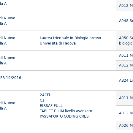
la A
A012 Ma
 di Nuovo
A048 Sc
la A
 di Nuovo
Laurea triennale in Biologia presso
A050 Sc
la A
Università di Padova
biologi
A011 Ma
 di Nuovo
la A
A012 Ma
DPR 19/2016,
AB24 Li
24CFU
A011 Ma
C1
 di Nuovo
EIRSAF FULL
la A
TABLET E LIM livello avanzato
A012 Ma
PASSAPORTO CODING CRES
A026 M