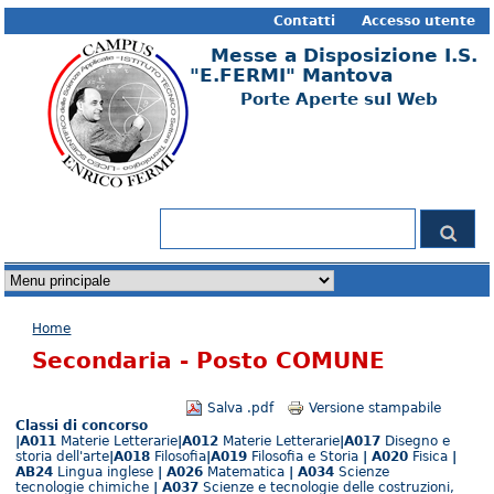
Contatti
Accesso utente
Messe a Disposizione I.S.
"E.FERMI" Mantova
Porte Aperte sul Web
Form di ricerca
Cerca
Tu sei qui
Home
Secondaria - Posto COMUNE
Salva .pdf
Versione stampabile
Classi di concorso
|A011
Materie Letterarie
|A012
Materie Letterarie
|A017
Disegno e
storia dell'arte
|A018
Filosofia
|A019
Filosofia e Storia
| A020
Fisica
|
AB24
Lingua inglese
| A026
Matematica
| A034
Scienze
tecnologie chimiche
| A037
Scienze e tecnologie delle costruzioni,