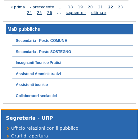
Pagine
« prima
‹ precedente
…
18
19
20
21
22
23
24
25
26
…
seguente ›
ultima »
MaD pubbliche
Secondaria - Posto COMUNE
Secondaria - Posto SOSTEGNO
Insegnanti Tecnico Pratici
Assistenti Amministrativi
Assistenti tecnico
Collaboratori scolastici
Segreteria - URP
Ufficio relazioni con il pubblico
Orari di apertura