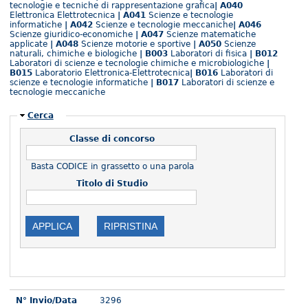
tecnologie e tecniche di rappresentazione grafica
| A040
Elettronica Elettrotecnica
| A041
Scienze e tecnologie
informatiche
| A042
Scienze e tecnologie meccaniche
| A046
Scienze giuridico-economiche
| A047
Scienze matematiche
applicate
| A048
Scienze motorie e sportive
| A050
Scienze
naturali, chimiche e biologiche
| B003
Laboratori di fisica
| B012
Laboratori di scienze e tecnologie chimiche e microbiologiche
|
B015
Laboratorio Elettronica-Elettrotecnica
| B016
Laboratori di
scienze e tecnologie informatiche
| B017
Laboratori di scienze e
tecnologie meccaniche
Nascondi
Cerca
Classe di concorso
Basta CODICE in grassetto o una parola
Titolo di Studio
N° Invio/Data
3296