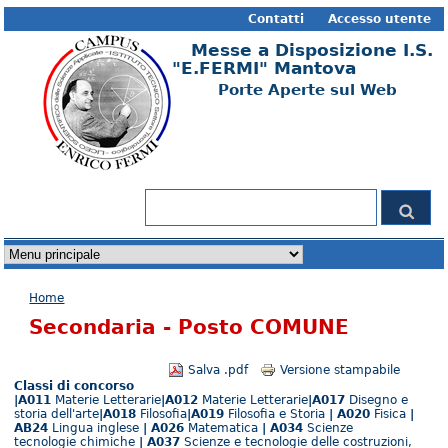
Contatti
Accesso utente
Messe a Disposizione I.S.
"E.FERMI" Mantova
Porte Aperte sul Web
Form di ricerca
Cerca
Tu sei qui
Home
Secondaria - Posto COMUNE
Salva .pdf
Versione stampabile
Classi di concorso
|A011
Materie Letterarie
|A012
Materie Letterarie
|A017
Disegno e
storia dell'arte
|A018
Filosofia
|A019
Filosofia e Storia
| A020
Fisica
|
AB24
Lingua inglese
| A026
Matematica
| A034
Scienze
tecnologie chimiche
| A037
Scienze e tecnologie delle costruzioni,