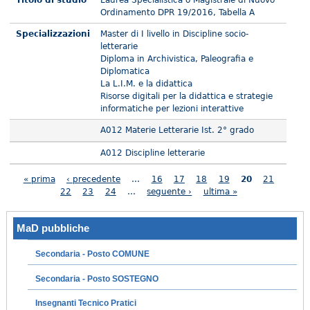
Ordinamento DPR 19/2016, Tabella A
Specializzazioni
Master di I livello in Discipline socio-
letterarie
Diploma in Archivistica, Paleografia e
Diplomatica
La L.I.M. e la didattica
Risorse digitali per la didattica e strategie
informatiche per lezioni interattive
A012 Materie Letterarie Ist. 2° grado
A012 Discipline letterarie
Pagine
« prima
‹ precedente
…
16
17
18
19
20
21
22
23
24
…
seguente ›
ultima »
MaD pubbliche
Secondaria - Posto COMUNE
Secondaria - Posto SOSTEGNO
Insegnanti Tecnico Pratici