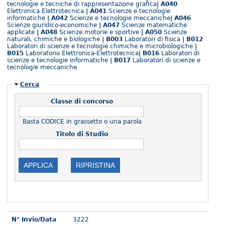
tecnologie e tecniche di rappresentazione grafica
| A040
Elettronica Elettrotecnica
| A041
Scienze e tecnologie
informatiche
| A042
Scienze e tecnologie meccaniche
| A046
Scienze giuridico-economiche
| A047
Scienze matematiche
applicate
| A048
Scienze motorie e sportive
| A050
Scienze
naturali, chimiche e biologiche
| B003
Laboratori di fisica
| B012
Laboratori di scienze e tecnologie chimiche e microbiologiche
|
B015
Laboratorio Elettronica-Elettrotecnica
| B016
Laboratori di
scienze e tecnologie informatiche
| B017
Laboratori di scienze e
tecnologie meccaniche
Nascondi
Cerca
Classe di concorso
Basta CODICE in grassetto o una parola
Titolo di Studio
N° Invio/Data
3222